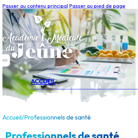
Passer au contenu principal
Passer au pied de page
ACCUEIL
Accueil
/
Professionnels de santé
Professionnels de santé