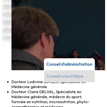
scientifique et professionnel, met ainsi
la rigueur médicale et l'innovation
thérapeutique au service d'une
pratique du jeûne éclairée par des
connaissances médicales actualisées.
Conseil d’administration
Conseil scientifique
Docteur Ludivine BUHLER, Spécialiste en
Médecine générale
Docteur Claire DELVAL, Spécialiste en
Médecine générale, médecin du sport,
formée en nutrition, micronutrition, phyto-
aromathérapie et médecine