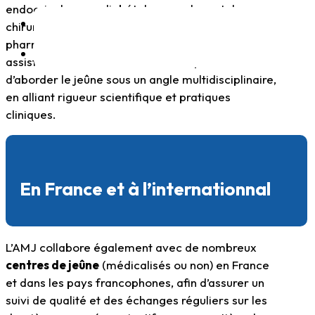
endocrinologues, diabétologues, rhumatologues,
chirurgiens, pédiatres, biologistes, mais aussi
pharmaciens, infirmiers, kinésithérapeutes et
assistants sociaux. Cette diversité permet
d’aborder le jeûne sous un angle multidisciplinaire,
en alliant rigueur scientifique et pratiques
cliniques.
En France et à l’internationnal
L’AMJ collabore également avec de nombreux
centres de jeûne
(médicalisés ou non) en France
et dans les pays francophones, afin d’assurer un
suivi de qualité et des échanges réguliers sur les