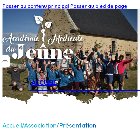
Passer au contenu principal
Passer au pied de page
ACCUEIL
Accueil
/
Association
/
Présentation