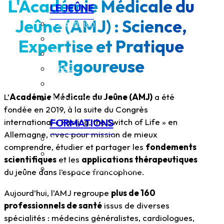
L'Académie Médicale du
LE JEÛNE
Jeûne (AMJ) : Science,
Définition
Historique
Expertise et Pratique
Lexique
Rigoureuse
FAQ
Intérêts thérapeutiques
L’
Académie Médicale du Jeûne (AMJ)
a été
Bibliothèque
fondée en 2019, à la suite du Congrès
FORMATIONS
international « Fasting, the Switch of Life » en
Allemagne, avec pour mission de mieux
Séminaires théoriques
comprendre, étudier et partager les
fondements
Classes pratiques
scientifiques
et les
applications thérapeutiques
Agenda des formations
du jeûne dans l’espace francophone.
Aujourd’hui, l’AMJ regroupe
plus de 160
professionnels de santé
issus de diverses
spécialités : médecins généralistes, cardiologues,