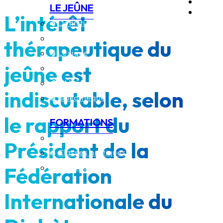
LE JEÛNE
L’intérêt
Définition
Historique
thérapeutique du
Lexique
jeûne est
FAQ
Intérêts thérapeutiques
indiscutable, selon
Bibliothèque
le rapport du
FORMATIONS
Séminaires théoriques
Président de la
Classes pratiques
Agenda des formations
Fédération
Internationale du