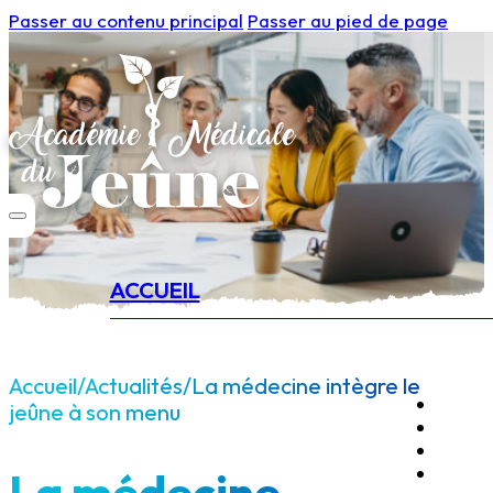
Passer au contenu principal
Passer au pied de page
ACCUEIL
Accueil
/
Actualités
/
La médecine intègre le
jeûne à son menu
La médecine